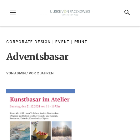
Weiter
zum
MENÜ
SUCHE
Inhalt
CORPORATE DESIGN
|
EVENT
|
PRINT
Adventsbasar
VON
ADMIN
/ VOR
2 JAHREN