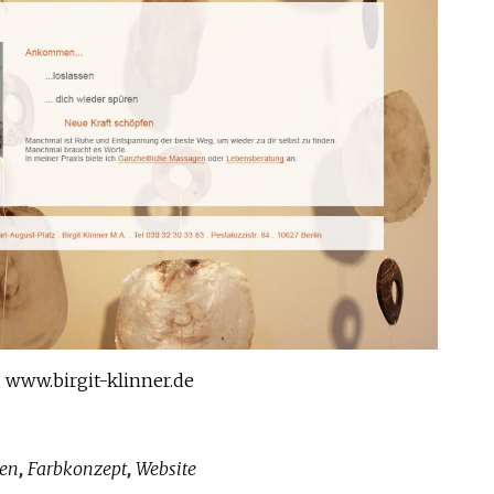
, www.birgit-klinner.de
ben
Farbkonzept
Website
,
,