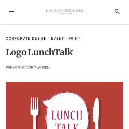
Weiter
zum
MENÜ
SUCHE
Inhalt
CORPORATE DESIGN
|
EVENT
|
PRINT
Logo LunchTalk
VON
ADMIN
/ VOR
7 JAHREN