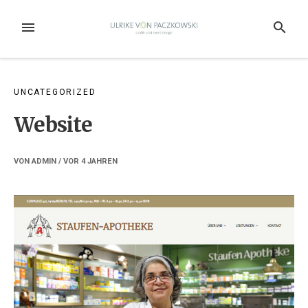
Weiter
zum
MENÜ
SUCHE
Inhalt
UNCATEGORIZED
Website
VON
ADMIN
/ VOR
4 JAHREN